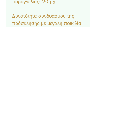
παραγγελίας: 20τμχ.
Δυνατότητα συνδυασμού της
πρόσκλησης με μεγάλη ποικιλία
αξεσουάρ στο ίδιο θέμα:
Μπομπονιέρα κουτάκι, Σουπλά,
Ετικέτα νερού και κρασιού,
Ευχαριστήριο καρτελάκι,
Δαχτυλίδι πετσέτας, Χωνάκι
ρυζιού, Βιβλίο Ευχών.
Contact
Privacy Policy
© 2022 by Forever Deco