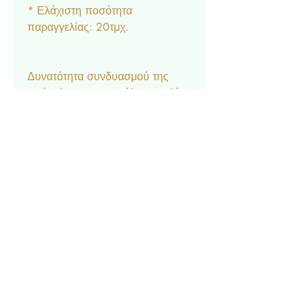
* Ελάχιστη ποσότητα
παραγγελίας: 20τμχ.
Δυνατότητα συνδυασμού της
πρόσκλησης με μεγάλη ποικιλία
αξεσουάρ στο ίδιο θέμα:
Μπομπονιέρα κουτάκι, Σουπλά,
Ετικέτα νερού και κρασιού,
Ευχαριστήριο καρτελάκι,
Δαχτυλίδι πετσέτας, Χωνάκι
ρυζιού, Βιβλίο Ευχών.
Contact
Privacy Policy
© 2022 by Forever Deco