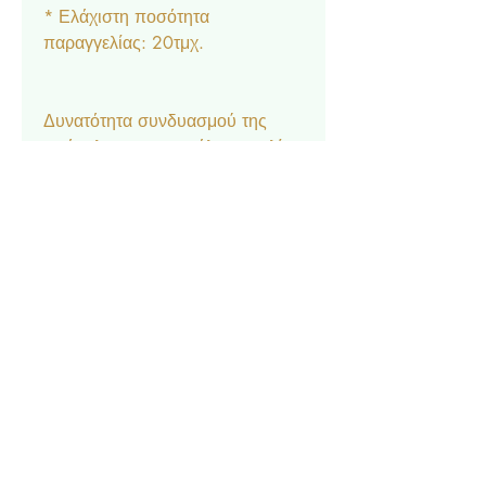
* Ελάχιστη ποσότητα
παραγγελίας: 20τμχ.
Δυνατότητα συνδυασμού της
πρόσκλησης με μεγάλη ποικιλία
αξεσουάρ στο ίδιο θέμα:
Μπομπονιέρα κουτάκι, Σουπλά,
Ετικέτα νερού και κρασιού,
Ευχαριστήριο καρτελάκι,
Δαχτυλίδι πετσέτας, Χωνάκι
ρυζιού, Βιβλίο Ευχών.
Contact
Privacy Policy
© 2022 by Forever Deco