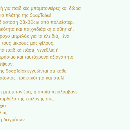
γή για παιδικές μπομπονιέρες και δώρα
ιο πλάτης της SoapTales!
 διάσταση 28x30cm από πολυέστερ,
κότητα και παιχνιδιάρικη αισθητική,
οχο μπρελόκ για τα κλειδιά, ένα
τους μικρούς μας φίλους.
ια παιδικά πάρτι, γενέθλια ή
χρήσιμο και ταυτόχρονα αξιαγάπητο
έψουν.
ης SoapTales εγγυώνται ότι κάθε
άζοντας πρακτικότητα και στυλ!
 μπομπονιέρα, η οποία περιλαμβάνει
 κορδέλα της επιλογής σας.
χια.
λίας.
ή δειγμάτων.