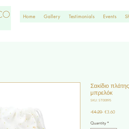
Home
Gallery
Testimonials
Events
S
Σακίδιο πλάτης
μπρελόκ
SKU: ST00895
Regular
Sale
 €4.20 
€3.60
Price
Price
Quantity
*