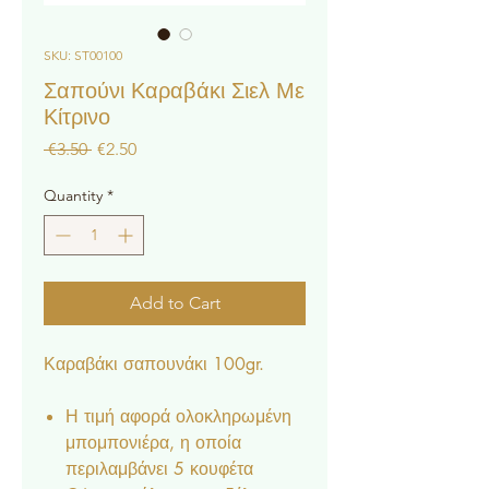
SKU: ST00100
Σαπούνι Καραβάκι Σιελ Με
Κίτρινο
Regular
Sale
 €3.50 
€2.50
Price
Price
Quantity
*
Add to Cart
Καραβάκι σαπουνάκι 100gr.
Η τιμή αφορά ολοκληρωμένη
μπομπονιέρα, η οποία
περιλαμβάνει 5 κουφέτα