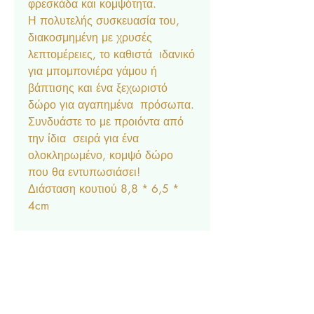
φρεσκάδα και κομψότητα.
Η πολυτελής συσκευασία του,
διακοσμημένη με χρυσές
λεπτομέρειες, το καθιστά ιδανικό
για μπομπονιέρα γάμου ή
βάπτισης και ένα ξεχωριστό
δώρο για αγαπημένα πρόσωπα.
Συνδυάστε το με προιόντα από
την ίδια σειρά για ένα
ολοκληρωμένο, κομψό δώρο
που θα εντυπωσιάσει!
Διάσταση κουτιού 8,8 * 6,5 *
4cm
Η τιμή αφορά ολοκληρωμένη
δεμένη μπομπονιέρα, η οποία
περιλαμβάνει 5 κουφέτα
Crispy, τούλι και κορδέλα.
Ελάχιστη ποσότητα 50