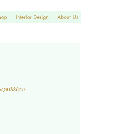
hop
Interior Design
About Us
Αζουλέζου
le
ice