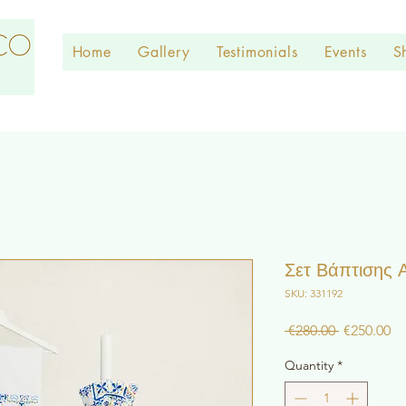
Home
Gallery
Testimonials
Events
S
Σετ Βάπτισης 
SKU: 331192
Regular
Sa
 €280.00 
€250.00
Price
Pr
Quantity
*