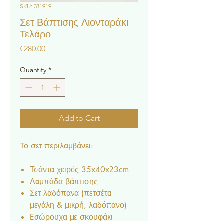
SKU: 331919
Σετ Βάπτισης Λιονταράκι
Τελάρο
Price
€280.00
Quantity
*
Add to Cart
Το σετ περιλαμβάνει:
Τσάντα χειρός 35x40x23cm
Λαμπάδα βάπτισης
Σετ λαδόπανα (πετσέτα
μεγάλη & μικρή, λαδόπανο)
Eσώρουχα με σκουφάκι