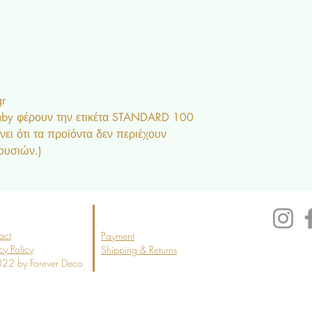
ου.
80*140*450gr
0gr
Baby φέρουν την ετικέτα STANDARD 100
ι ότι τα προϊόντα δεν περιέχουν
 ουσιών.)
act
Payment
cy Policy
Shipping & Returns
22 by Forever Deco