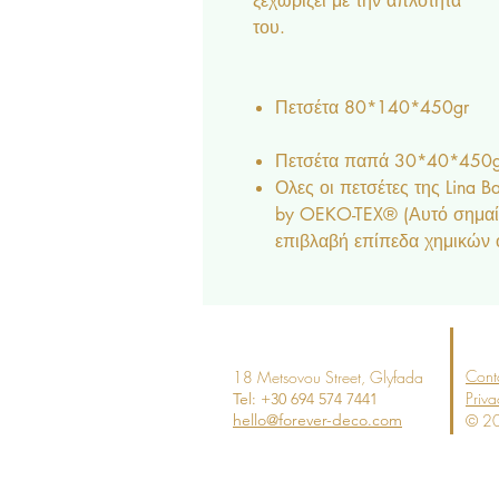
ξεχωρίζει με την απλότητά
τ
Πετσέτα 
Πετσέτα παπά 30*40*45
Ολες οι πετσέτες της Lina 
by OEKO-TEX® (Αυτό σημαίνε
επιβλαβή επίπεδα χημικών
Cont
18 Metsovou Street
, Glyfada
Priva
Tel: +30 694
574 7441
hello@forever-deco.com
© 20