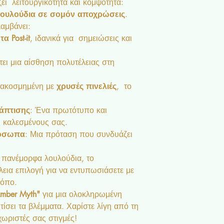
ι λειτουργικότητα και κομψότητα:
ουλούδια σε σομόν αποχρώσεις
.
αμβάνει:
α Post-it
, ιδανικά για σημειώσεις και
τει μια αίσθηση πολυτέλειας στη
ιακοσμημένη με
χρυσές πινελιές
, το
άπτισης
: Ένα πρωτότυπο και
 καλεσμένους σας.
ρόσωπα
: Μια πρόταση που συνδυάζει
 πανέμορφα λουλούδια, το
λεια επιλογή για να εντυπωσιάσετε με
ρόπο.
mber Myth"
για μια ολοκληρωμένη
σει τα βλέμματα. Χαρίστε λίγη από τη
χωριστές σας στιγμές!