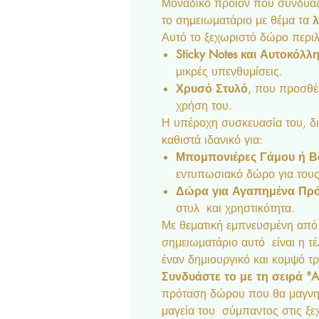
Μοναδικό προϊόν που συνδυάζε
το σημειωματάριο με θέμα τα
λ
Αυτό το ξεχωριστό δώρο περιλ
Sticky Notes και Αυτοκόλλητ
μικρές υπενθυμίσεις.
Χρυσό Στυλό
, που προσθέ
χρήση του.
Η υπέροχη συσκευασία του, δ
καθιστά ιδανικό για:
Μπομπονιέρες Γάμου ή Β
εντυπωσιακό δώρο για τους
Δώρα για Αγαπημένα Π
στυλ και χρηστικότητα.
Με θεματική εμπνευσμένη από
σημειωματάριο αυτό είναι η τέ
έναν δημιουργικό και κομψό τ
Συνδυάστε το με τη σειρά "A
πρόταση δώρου που θα μαγνητί
μαγεία του σύμπαντος στις ξε