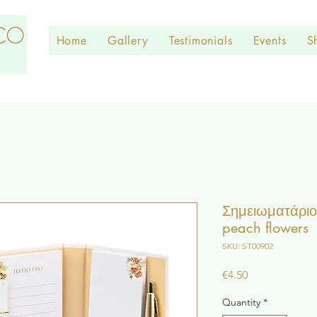
Home
Gallery
Testimonials
Events
S
Σημειωματάριο 
peach flowers
SKU: ST00902
Price
€4.50
Quantity
*