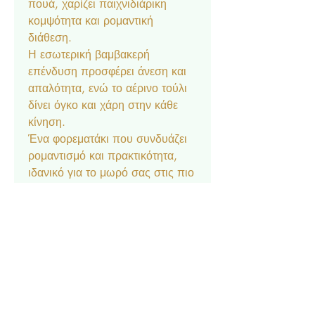
πουά, χαρίζει παιχνιδιάρικη
κομψότητα και ρομαντική
διάθεση.
Η εσωτερική βαμβακερή
επένδυση προσφέρει άνεση και
απαλότητα, ενώ το αέρινο τούλι
δίνει όγκο και χάρη στην κάθε
κίνηση.
Ένα φορεματάκι που συνδυάζει
ρομαντισμό και πρακτικότητα,
ιδανικό για το μωρό σας στις πιο
ξεχωριστές στιγμές σας.
Νούμερο 0-12
Περιλαμβάνει και κορδέλα με
φιόγκο.
Σύνθεση Υφάσματος
Εξωτερικό (τούλι): 100%
Πολυεστέρας
Εσωτερικό ύφασμα: 100%